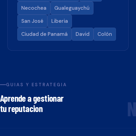
Necochea
Gualeguaychú
San José
Liberia
Ciudad de Panamá
David
Colón
GUIAS Y ESTRATEGIA
Aprende a gestionar
N
tu reputacion