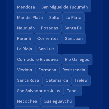
Mendoza
San Miguel de Tucumán
Mar del Plata
Salta
La Plata
Neuquén
Posadas
Santa Fe
Paraná
Corrientes
San Juan
La Rioja
San Luis
Comodoro Rivadavia
Río Gallegos
Viedma
Formosa
Resistencia
Santa Rosa
Catamarca
Trelew
San Salvador de Jujuy
Tandil
Necochea
Gualeguaychú