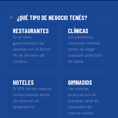
¿QUÉ TIPO DE NEGOCIO TENÉS?
01
RESTAURANTES
CLÍNICAS
En el rubro
Los pacientes
gastronómico, las
consultan reseñas
reseñas son el factor
antes de elegir
#1 de decisión de
cualquier prestador
compra.
de salud.
HOTELES
GIMNASIOS
El 93% de los viajeros
Las reseñas
revisa reseñas antes
positivas son el
de reservar un
principal canal de
alojamiento.
captación de
nuevos socios.