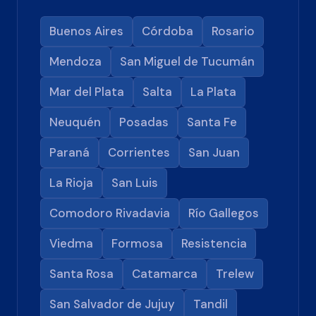
Buenos Aires
Córdoba
Rosario
Mendoza
San Miguel de Tucumán
Mar del Plata
Salta
La Plata
Neuquén
Posadas
Santa Fe
Paraná
Corrientes
San Juan
La Rioja
San Luis
Comodoro Rivadavia
Río Gallegos
Viedma
Formosa
Resistencia
Santa Rosa
Catamarca
Trelew
San Salvador de Jujuy
Tandil