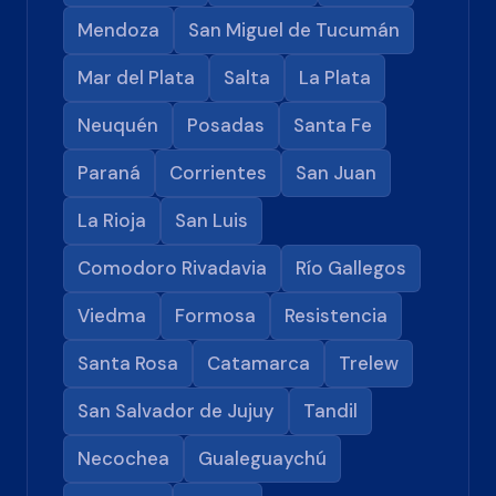
Mendoza
San Miguel de Tucumán
Mar del Plata
Salta
La Plata
Neuquén
Posadas
Santa Fe
Paraná
Corrientes
San Juan
La Rioja
San Luis
Comodoro Rivadavia
Río Gallegos
Viedma
Formosa
Resistencia
Santa Rosa
Catamarca
Trelew
San Salvador de Jujuy
Tandil
Necochea
Gualeguaychú