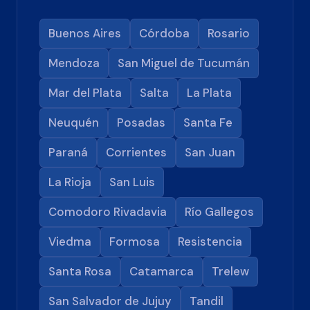
Buenos Aires
Córdoba
Rosario
Mendoza
San Miguel de Tucumán
Mar del Plata
Salta
La Plata
Neuquén
Posadas
Santa Fe
Paraná
Corrientes
San Juan
La Rioja
San Luis
Comodoro Rivadavia
Río Gallegos
Viedma
Formosa
Resistencia
Santa Rosa
Catamarca
Trelew
San Salvador de Jujuy
Tandil