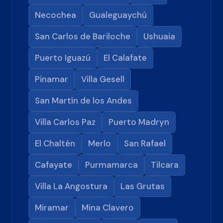
Necochea
Gualeguaychú
San Carlos de Bariloche
Ushuaia
Puerto Iguazú
El Calafate
Pinamar
Villa Gesell
San Martín de los Andes
Villa Carlos Paz
Puerto Madryn
El Chaltén
Merlo
San Rafael
Cafayate
Purmamarca
Tilcara
Villa La Angostura
Las Grutas
Miramar
Mina Clavero