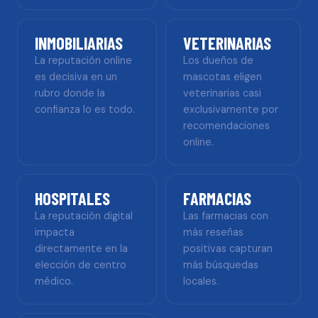
INMOBILIARIAS
VETERINARIAS
La reputación online
Los dueños de
es decisiva en un
mascotas eligen
rubro donde la
veterinarias casi
confianza lo es todo.
exclusivamente por
recomendaciones
online.
HOSPITALES
FARMACIAS
La reputación digital
Las farmacias con
impacta
más reseñas
directamente en la
positivas capturan
elección de centro
más búsquedas
médico.
locales.