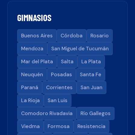
GIMNASIOS
Buenos Aires
Córdoba
Rosario
Mendoza
San Miguel de Tucumán
Mar del Plata
Salta
La Plata
Neuquén
Posadas
Santa Fe
Paraná
Corrientes
San Juan
La Rioja
San Luis
Comodoro Rivadavia
Río Gallegos
Viedma
Formosa
Resistencia