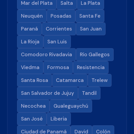
Mar del Plata
Salta
La Plata
Neuquén
Posadas
Santa Fe
Paraná
Corrientes
San Juan
La Rioja
San Luis
Comodoro Rivadavia
Río Gallegos
Viedma
Formosa
Resistencia
Santa Rosa
Catamarca
Trelew
San Salvador de Jujuy
Tandil
Necochea
Gualeguaychú
San José
Liberia
Ciudad de Panamá
David
Colón