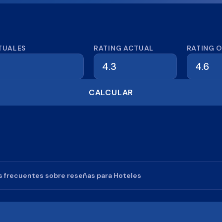
dora de reseñas
TUALES
RATING ACTUAL
RATING 
CALCULAR
 frecuentes sobre reseñas para
Hoteles