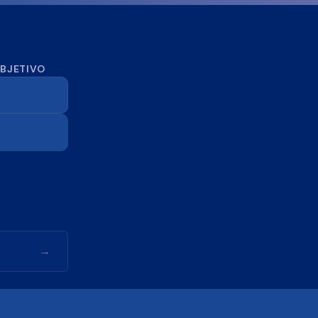
OBJETIVO
→