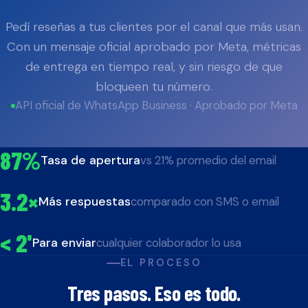
Pedí reseñas a tus clientes por el canal que más usan.
Con un mensaje oficial aprobado por Meta, métricas
de entrega en tiempo real, y sin riesgo de que
bloqueen tu número.
API oficial de WhatsApp Business · Aprobado por Meta
87%
vs 21% promedio del email
Tasa de apertura
3.2×
comparado con SMS o email
Más respuestas
< 2'
cualquier colaborador lo usa
Para enviar
EL PROCESO
Tres pasos. Eso es todo.