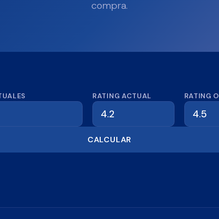
compra.
dora de reseñas
TUALES
RATING ACTUAL
RATING 
CALCULAR