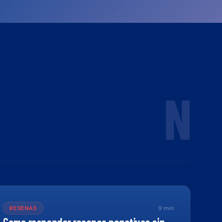
N
RESENAS
9
min