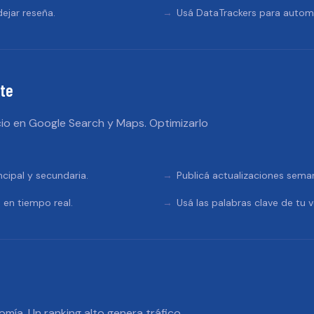
ejar reseña.
Usá DataTrackers para automa
te
io en Google Search y Maps. Optimizarlo
ncipal y secundaria.
Publicá actualizaciones sema
 en tiempo real.
Usá las palabras clave de tu v
omía. Un ranking alto genera tráfico