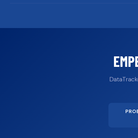
EMP
DataTrack
PRO