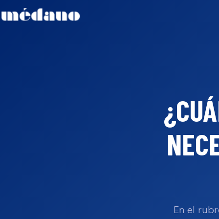
¿CUÁ
NECE
En el rubr