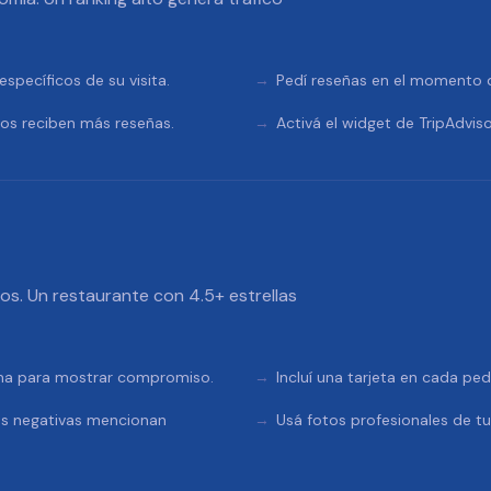
specíficos de su visita.
Pedí reseñas en el momento de
tos reciben más reseñas.
Activá el widget de TripAdviso
dos. Un restaurante con 4.5+ estrellas
rma para mostrar compromiso.
Incluí una tarjeta en cada pe
as negativas mencionan
Usá fotos profesionales de t