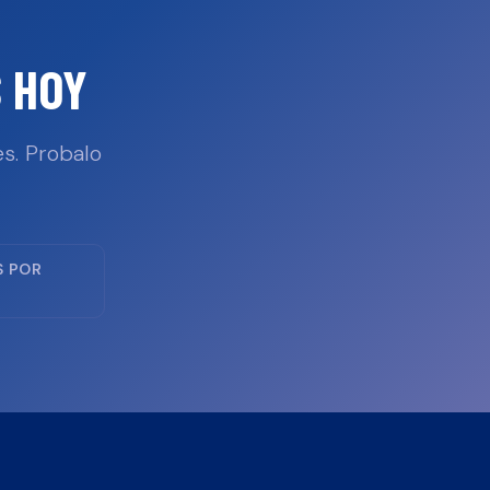
 HOY
s. Probalo
S POR