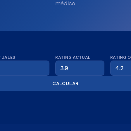
médico.
dora de reseñas
TUALES
RATING ACTUAL
RATING 
CALCULAR