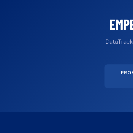
EMP
DataTrack
PRO