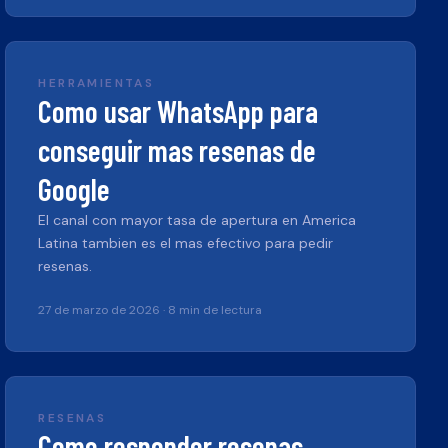
HERRAMIENTAS
Como usar WhatsApp para
conseguir mas resenas de
Google
El canal con mayor tasa de apertura en America
Latina tambien es el mas efectivo para pedir
resenas.
27 de marzo de 2026
·
8 min de lectura
RESENAS
Como responder resenas