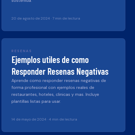
sostenida.
20 de agosto de 2024
·
7 min de lectura
RESENAS
Ejemplos utiles de como
Responder Resenas Negativas
Aprende como responder resenas negativas de
forma profesional con ejemplos reales de
restaurantes, hoteles, clinicas y mas. Incluye
plantillas listas para usar.
14 de mayo de 2024
·
4 min de lectura