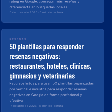
rating en Google, conseguir más reseñas y
diferenciarte en búsquedas locales.
8 de mayo de 2026
·
6 min de lectura
RESENAS
50 plantillas para responder
resenas negativas:
restaurantes, hoteles, clinicas,
gimnasios y veterinarias
Recursos listos para usar: 50 plantillas organizadas
por vertical e industria para responder resenas
negativas en Google de forma profesional y
efectiva.
17 de abril de 2026
·
13 min de lectura