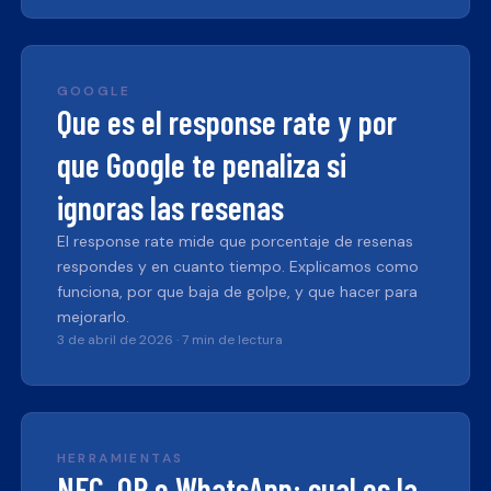
GOOGLE
Que es el response rate y por
que Google te penaliza si
ignoras las resenas
El response rate mide que porcentaje de resenas
respondes y en cuanto tiempo. Explicamos como
funciona, por que baja de golpe, y que hacer para
mejorarlo.
3 de abril de 2026
·
7 min de lectura
HERRAMIENTAS
NFC, QR o WhatsApp: cual es la