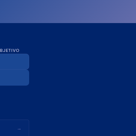
OBJETIVO
→