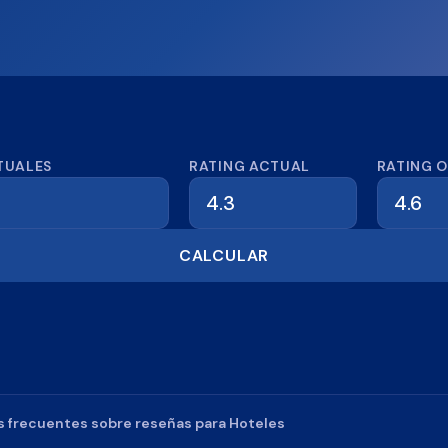
dora de reseñas
TUALES
RATING ACTUAL
RATING 
CALCULAR
 frecuentes sobre reseñas para
Hoteles