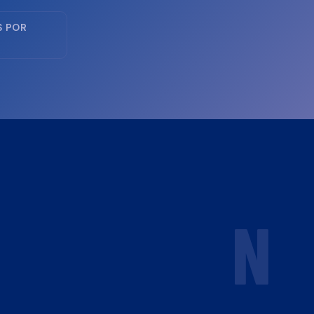
S POR
N