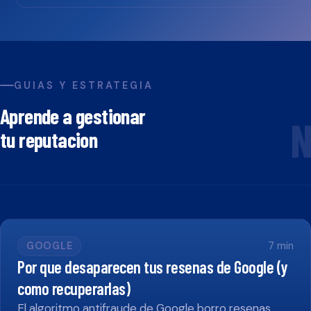
GUIAS Y ESTRATEGIA
Aprende a gestionar
N
tu reputacion
GOOGLE
7
min
Por que desaparecen tus resenas de Google (y
como recuperarlas)
El algoritmo antifraude de Google borro resenas