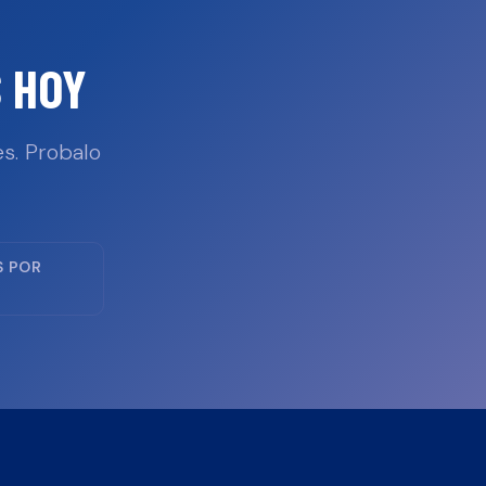
 HOY
s. Probalo
S POR