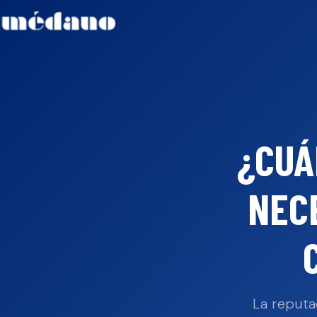
¿CUÁ
NEC
La reputa