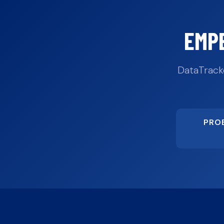
EMP
DataTrack
PRO