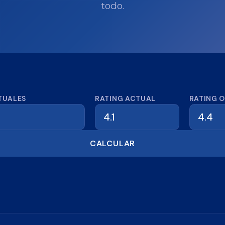
todo.
dora de reseñas
TUALES
RATING ACTUAL
RATING 
CALCULAR