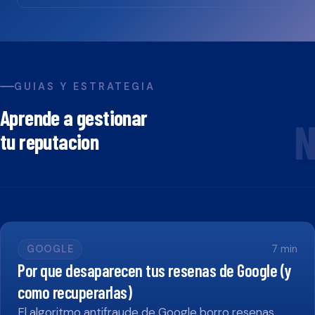
GUIAS Y ESTRATEGIA
Aprende a gestionar
N
tu reputacion
GOOGLE
7
min
Por que desaparecen tus resenas de Google (y
como recuperarlas)
El algoritmo antifraude de Google borro resenas