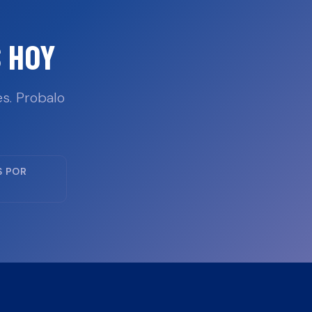
 HOY
s. Probalo
S POR