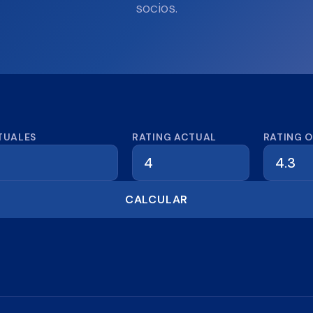
socios.
dora de reseñas
TUALES
RATING ACTUAL
RATING 
CALCULAR