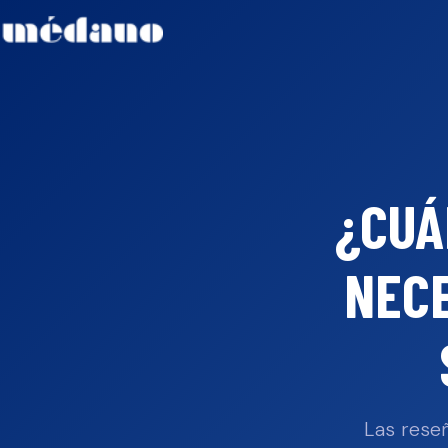
¿CUÁ
NECE
Las reseñ