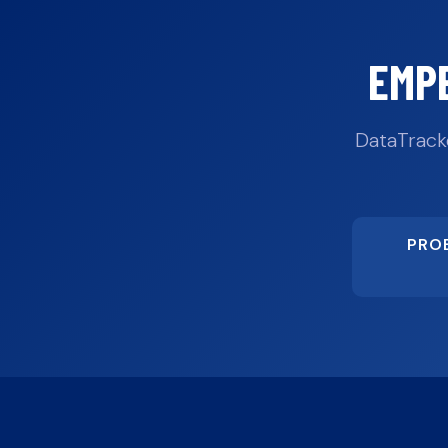
EMP
DataTrack
PRO