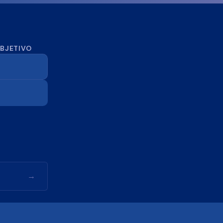
OBJETIVO
→