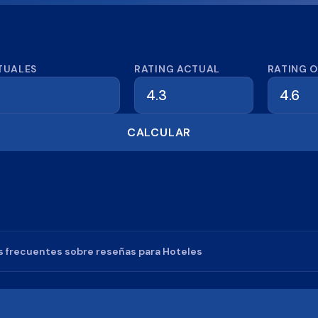
dora de reseñas
TUALES
RATING ACTUAL
RATING 
CALCULAR
 frecuentes sobre reseñas para
Hoteles