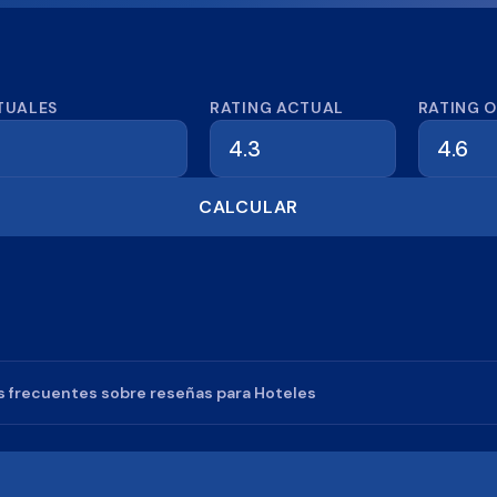
dora de reseñas
TUALES
RATING ACTUAL
RATING 
CALCULAR
 frecuentes sobre reseñas para
Hoteles