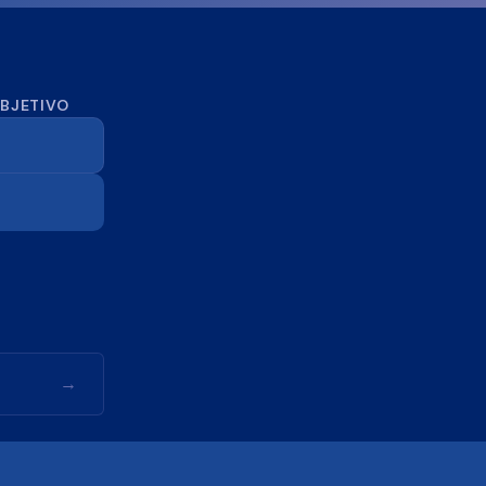
OBJETIVO
→