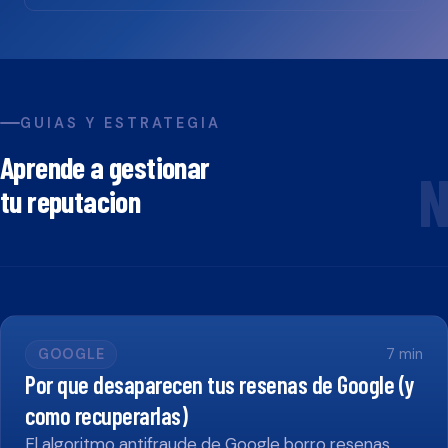
GUIAS Y ESTRATEGIA
Aprende a gestionar
N
tu reputacion
GOOGLE
7
min
Por que desaparecen tus resenas de Google (y
como recuperarlas)
El algoritmo antifraude de Google borro resenas