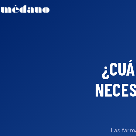
¿CUÁ
NECES
Las farm