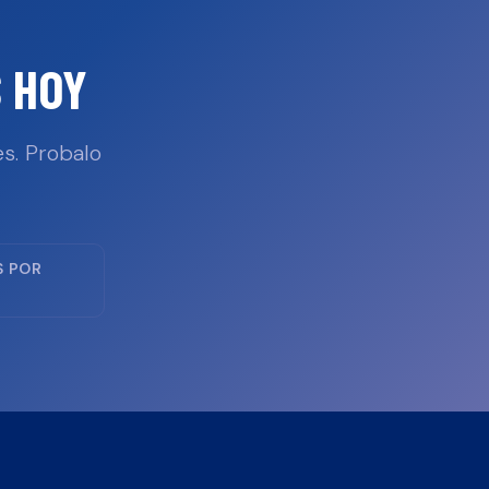
 HOY
s. Probalo
S POR