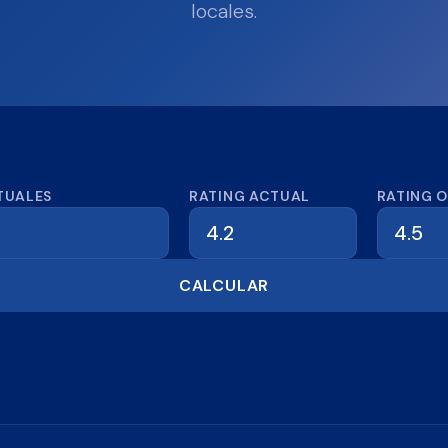
locales.
dora de reseñas
TUALES
RATING ACTUAL
RATING 
CALCULAR