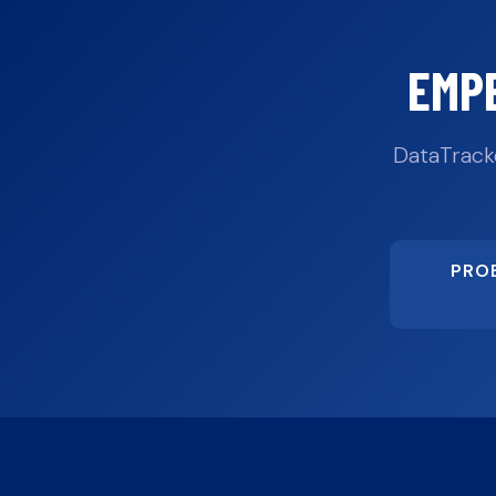
EMP
DataTrack
PRO