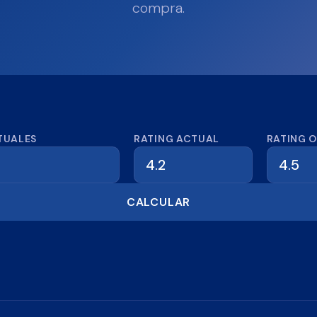
compra.
dora de reseñas
TUALES
RATING ACTUAL
RATING 
CALCULAR