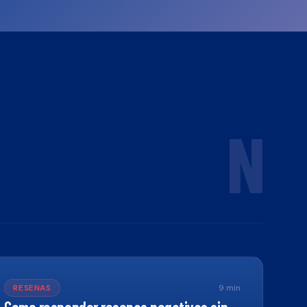
N
RESENAS
9
min