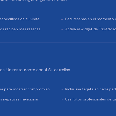
specíficos de su visita.
Pedí reseñas en el momento de
tos reciben más reseñas.
Activá el widget de TripAdviso
dos. Un restaurante con 4.5+ estrellas
rma para mostrar compromiso.
Incluí una tarjeta en cada pe
as negativas mencionan
Usá fotos profesionales de t