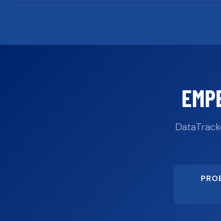
EMP
DataTrack
PRO