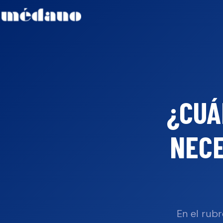
¿CUÁ
NECE
En el rubr