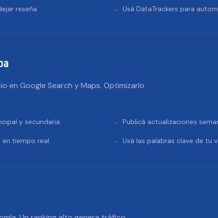
ejar reseña.
Usá DataTrackers para automa
ba
io en Google Search y Maps. Optimizarlo
ncipal y secundaria.
Publicá actualizaciones sema
 en tiempo real.
Usá las palabras clave de tu v
omía. Un ranking alto genera tráfico