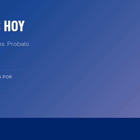
 HOY
s. Probalo
S POR