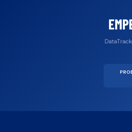
EMP
DataTrack
PRO