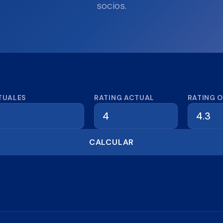
socios.
dora de reseñas
TUALES
RATING ACTUAL
RATING 
CALCULAR