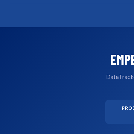
EMP
DataTrack
PRO