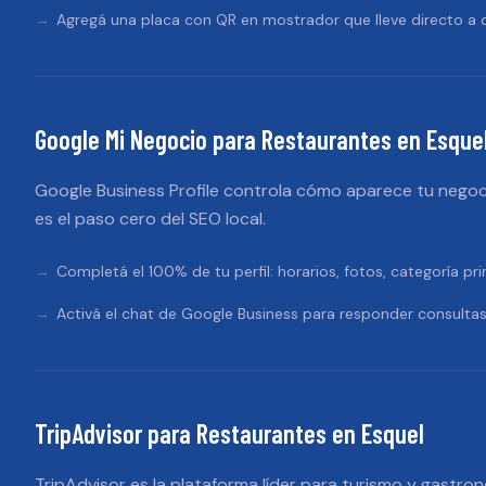
Agregá una placa con QR en mostrador que lleve directo a d
Google Mi Negocio
para
Restaurantes
en
Esque
Google Business Profile controla cómo aparece tu negoc
es el paso cero del SEO local.
Completá el 100% de tu perfil: horarios, fotos, categoría pri
Activá el chat de Google Business para responder consultas
TripAdvisor
para
Restaurantes
en
Esquel
TripAdvisor es la plataforma líder para turismo y gastron