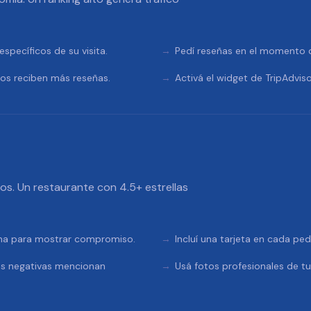
specíficos de su visita.
Pedí reseñas en el momento de
tos reciben más reseñas.
Activá el widget de TripAdviso
dos. Un restaurante con 4.5+ estrellas
rma para mostrar compromiso.
Incluí una tarjeta en cada pe
as negativas mencionan
Usá fotos profesionales de t