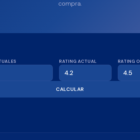
compra.
dora de reseñas
TUALES
RATING ACTUAL
RATING 
CALCULAR