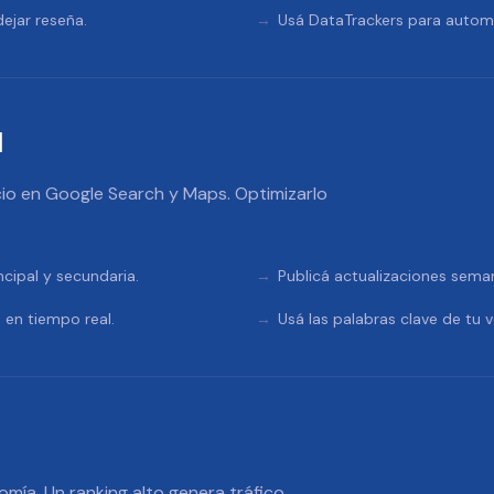
ejar reseña.
Usá DataTrackers para automa
l
io en Google Search y Maps. Optimizarlo
ncipal y secundaria.
Publicá actualizaciones sema
 en tiempo real.
Usá las palabras clave de tu v
omía. Un ranking alto genera tráfico