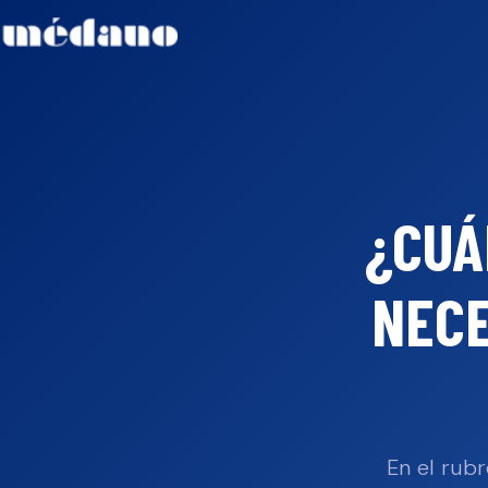
¿CUÁ
NECE
En el rubr