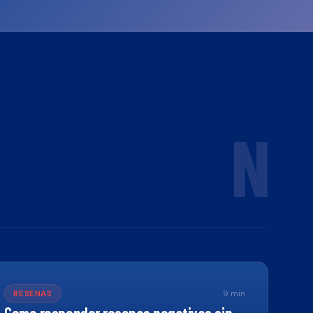
N
RESENAS
9
min