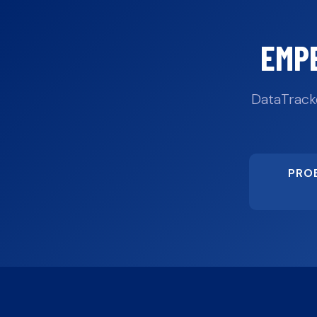
EMP
DataTrack
PRO