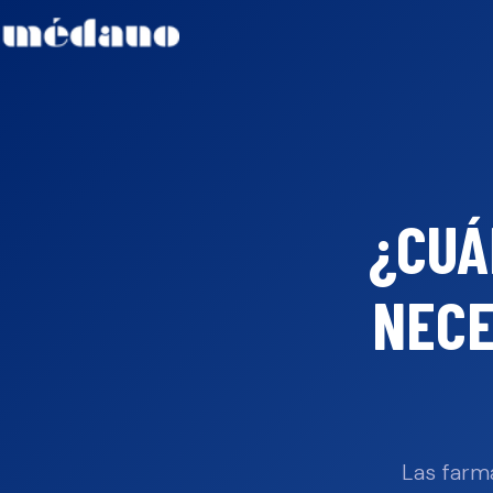
¿CUÁ
NECE
Las farm