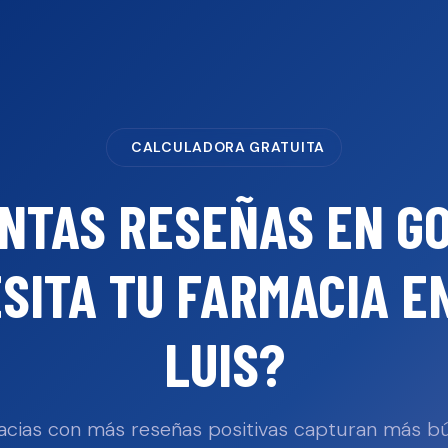
CALCULADORA GRATUITA
NTAS RESEÑAS EN G
SITA TU
FARMACIA
E
LUIS
?
acias con más reseñas positivas capturan más 