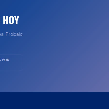
 HOY
s. Probalo
S POR