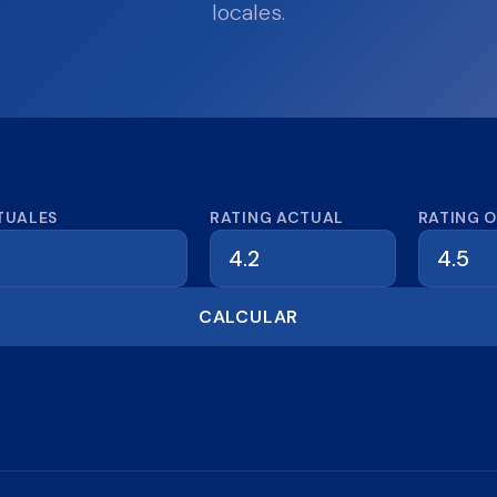
locales.
dora de reseñas
TUALES
RATING ACTUAL
RATING 
CALCULAR