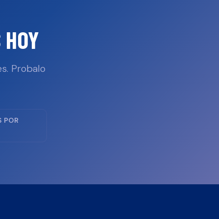
 HOY
s. Probalo
S POR