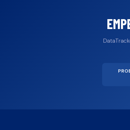
EMP
DataTrack
PRO