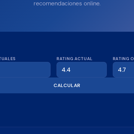
recomendaciones online.
dora de reseñas
TUALES
RATING ACTUAL
RATING 
CALCULAR