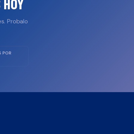
 HOY
s. Probalo
S POR