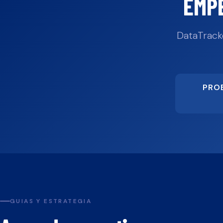
EMP
DataTrack
PRO
GUIAS Y ESTRATEGIA