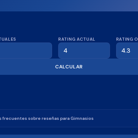
dora de reseñas
TUALES
RATING ACTUAL
RATING 
CALCULAR
 frecuentes sobre reseñas para
Gimnasios