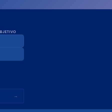
OBJETIVO
→