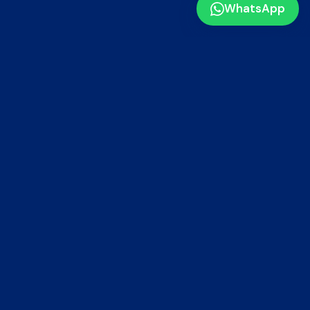
WhatsApp
MÉDANO AGENCIA
¿Preferís que lo hagamos nosotros?
Todo lo que describimos en esta nota es lo que
hacemos todos los días para nuestros clientes. Si
no tenés tiempo o equipo para implementarlo,
nosotros nos encargamos.
Gestión de reseñas
Paid media Meta & Google