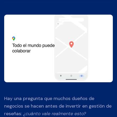
Hay una pregunta que muchos dueños de
negocios se hacen antes de invertir en gestión de
reseñas:
¿cuánto vale realmente esto?