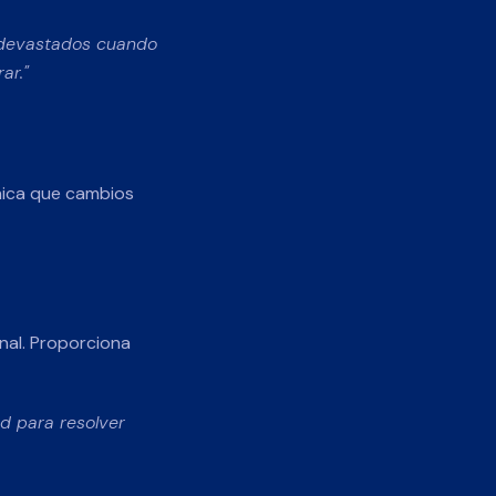
s devastados cuando
ar."
nica que cambios
onal. Proporciona
ed para resolver