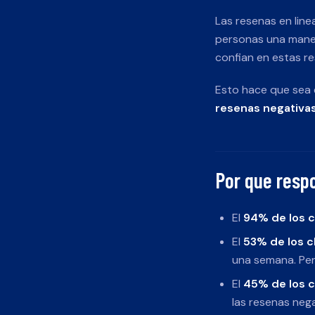
Las resenas en line
personas una maner
confian en estas r
Esto hace que sea
resenas negativa
Por que resp
El
94% de los 
El
53% de los c
una semana. Per
El
45% de los 
las resenas nega