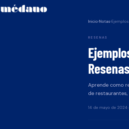
Inicio
›
Notas
›
RESENAS
Ejemplo
Resenas
Aprende como re
de restaurantes, h
14 de mayo de 2024
·