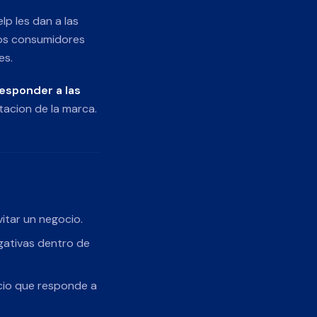
lp les dan a las
Los consumidores
es.
esponder a las
tacion de la marca.
itar un negocio.
gativas dentro de
cio que responde a