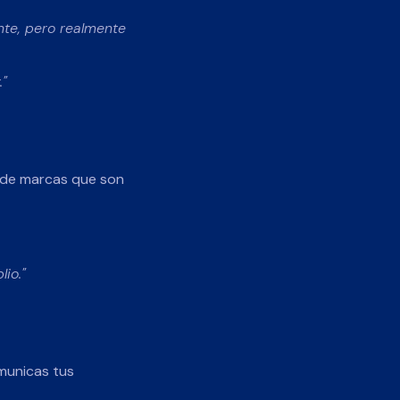
nte, pero realmente
."
n de marcas que son
io."
municas tus