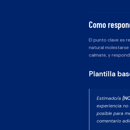
Como respond
El punto clave es r
natural molestarse 
calmate, y respond
Plantilla ba
Estimado/a
[N
experiencia no
posible para m
comentario adic