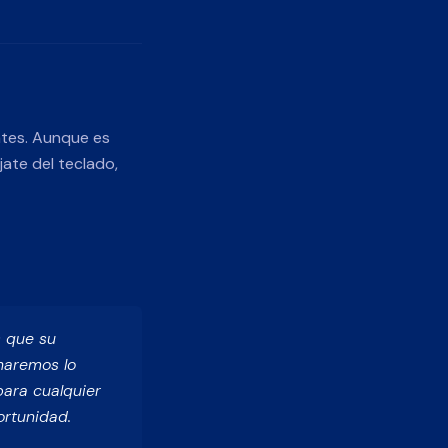
ntes. Aunque es
jate del teclado,
s que su
haremos lo
ara cualquier
ortunidad.