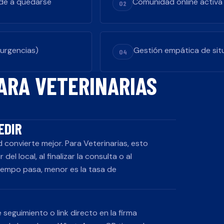
nde a quedarse
Comunidad online activa 
02
 urgencias)
Gestión empática de sit
04
PARA
VETERINARIAS
EDIR
d convierte mejor. Para
Veterinarias
, esto
del local, al finalizar la consulta o al
iempo pasa, menor es la tasa de
seguimiento o link directo en la firma